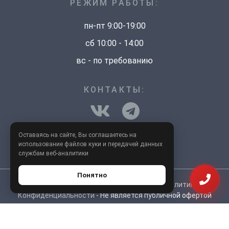
РЕЖИМ РАБОТЫ:
пн-пт 9:00-19:00
сб 10:00 - 14:00
вс - по требованию
КОНТАКТЫ:
+7 (910) 945-02-22
Оставаясь на сайте, Вы соглашаетесь на
использование файлов куки и передачей данных
info@новыйдомтула.рф
службам веб-аналитики
Понятно
Copyright © 2004-2026
АН Новый Дом
|
Политика
Конфиденциальности
- Не является публичной офертой
Создание сайта - TerMedia