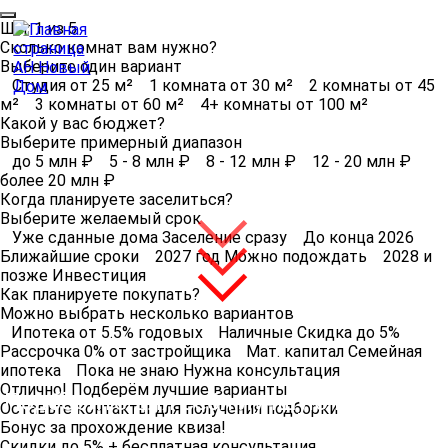
Шаг
1
из
5
Сколько комнат вам нужно?
Выберите один вариант
Студия
от 25 м²
1 комната
от 30 м²
2 комнаты
от 45
м²
3 комнаты
от 60 м²
4+ комнаты
от 100 м²
Какой у вас бюджет?
Выберите примерный диапазон
до 5 млн ₽
5 - 8 млн ₽
8 - 12 млн ₽
12 - 20 млн ₽
более 20 млн ₽
Когда планируете заселиться?
Выберите желаемый срок
Уже сданные дома
Заселение сразу
До конца 2026
Ближайшие сроки
2027 год
Можно подождать
2028 и
позже
Инвестиция
Как планируете покупать?
Можно выбрать несколько вариантов
Ипотека
от 5.5% годовых
Наличные
Скидка до 5%
Рассрочка
0% от застройщика
Мат. капитал
Семейная
ипотека
Пока не знаю
Нужна консультация
Отлично! Подберём лучшие варианты
Подберите для себя лучшую квартиру!
Оставьте контакты для получения подборки
Бонус за прохождение квиза!
Скидки до 5% + бесплатная консультация